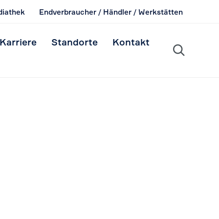
iathek
Endverbraucher / Händler / Werkstätten
Skip
Karriere
Standorte
Kontakt
to

content