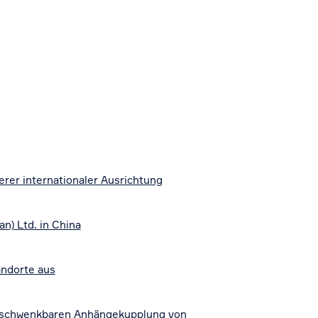
rer internationaler Ausrichtung
) Ltd. in China
andorte aus
h schwenkbaren Anhängekupplung von