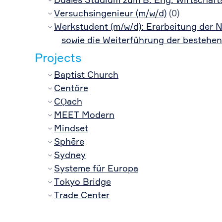
Duales Studium zum B. Eng. Wirtschaft
Versuchsingenieur (m/w/d)
(0)
Werkstudent (m/w/d): Erarbeitung der 
sowie die Weiterführung der bestehen
Projects
Baptist Church
Centőre
CỌach
MEET Modern
Mindset
Sphēre
Sydney
Systeme für Europa
Tokyo Bridge
Trade Center