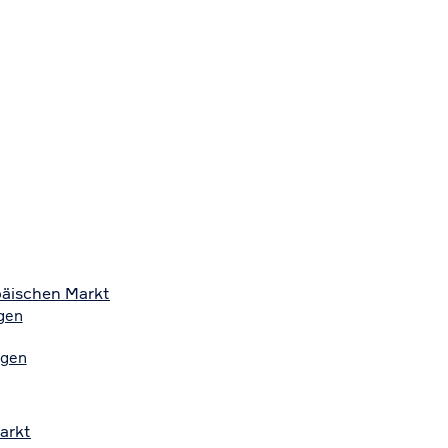
päischen Markt
gen
ngen
arkt