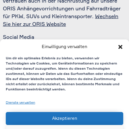
vertrauen auch in der Nachrüstung auf unsere
ORIS Anhängevorrichtungen und Fahrradträger
für PKW, SUVs und Kleintransporter.
Wechseln
Sie hier zur ORIS Website
Social Media
Einwilligung verwalten
Linkedin
Um dir ein optimales Erlebnis zu bieten, verwenden wir
Technologien wie Cookies, um Geräteinformationen zu speichern
YouTube
und/oder darauf zuzugreifen. Wenn du diesen Technologien
zustimmst, können wir Daten wie das Surfverhalten oder eindeutige
IDs auf dieser Website verarbeiten. Wenn du deine Zustimmung
nicht erteilst oder zurückziehst, können bestimmte Merkmale und
Instagram
Funktionen beeinträchtigt werden.
X
Dienste verwalten
Akzeptieren