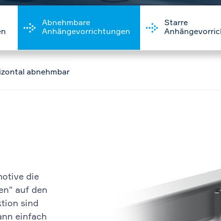
Abnehmbare
Starre
en
Anhängevorrichtungen
Anhängevorri
izontal abnehmbar
otive die
en“ auf den
tion sind
ann einfach