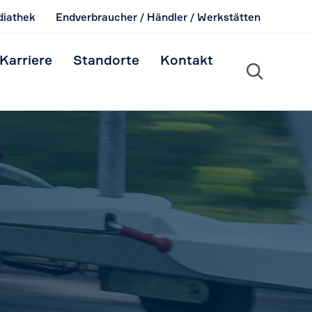
iathek
Endverbraucher / Händler / Werkstätten
Skip
Karriere
Standorte
Kontakt
to

content