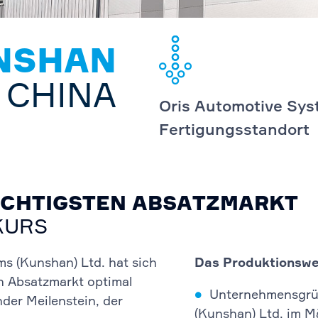
NSHAN
CHINA
Oris Automotive Sys
Fertigungsstandort
ICHTIGSTEN ABSATZMARKT
KURS
s (Kunshan) Ltd. hat sich
Das Produktionswe
n Absatzmarkt optimal
Unternehmensgrü
nder Meilenstein, der
(Kunshan) Ltd. im M