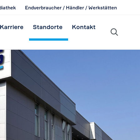
iathek
Endverbraucher / Händler / Werkstätten
Skip
Karriere
Standorte
Kontakt
to

content