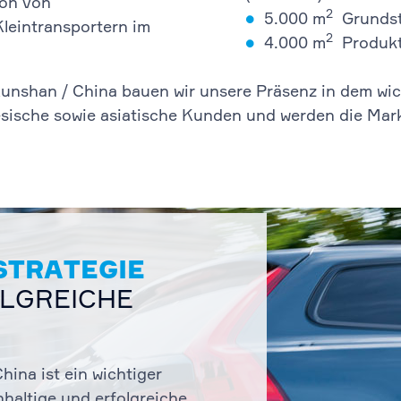
ion von
2
5.000 m
Grundst
leintransportern im
2
4.000 m
Produkt
unshan / China bauen wir unsere Präsenz in dem wi
ische sowie asiatische Kunden und werden die Mark
 STRATEGIE
OLGREICHE
hina ist ein wichtiger
hhaltige und erfolgreiche