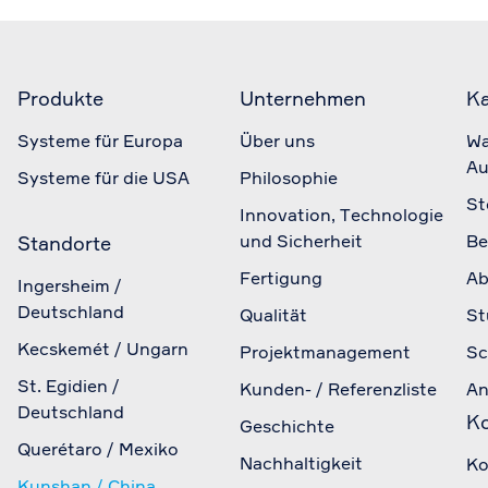
Produkte
Unternehmen
Ka
Systeme für Europa
Über uns
Wa
Au
Systeme für die USA
Philosophie
St
Innovation, Technologie
und Sicherheit
Be
Standorte
Fertigung
Ab
Ingersheim /
Deutschland
Qualität
St
Kecskemét / Ungarn
Projektmanagement
Sc
St. Egidien /
Kunden- / Referenzliste
An
Deutschland
Ko
Geschichte
Querétaro / Mexiko
Nachhaltigkeit
Ko
Kunshan / China