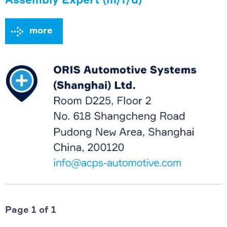
Assembly Expert (m/f/d)
more
Page 1 of 1