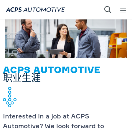

Sk
to
co
ACPS AUTOMOTIVE
职业生涯
Interested in a job at ACPS
Automotive? We look forward to